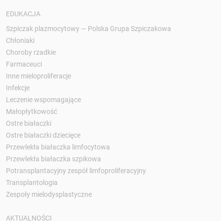
EDUKACJA
Szpiczak plazmocytowy — Polska Grupa Szpiczakowa
Chłoniaki
Choroby rzadkie
Farmaceuci
Inne mieloproliferacje
Infekcje
Leczenie wspomagające
Małopłytkowość
Ostre białaczki
Ostre białaczki dziecięce
Przewlekła białaczka limfocytowa
Przewlekła białaczka szpikowa
Potransplantacyjny zespół limfoproliferacyjny
Transplantologia
Zespoły mielodysplastyczne
AKTUALNOŚCI