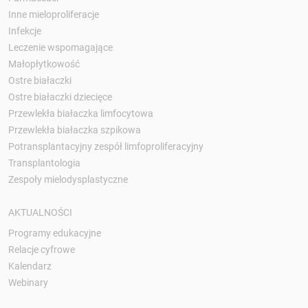
Inne mieloproliferacje
Infekcje
Leczenie wspomagające
Małopłytkowość
Ostre białaczki
Ostre białaczki dziecięce
Przewlekła białaczka limfocytowa
Przewlekła białaczka szpikowa
Potransplantacyjny zespół limfoproliferacyjny
Transplantologia
Zespoły mielodysplastyczne
AKTUALNOŚCI
Programy edukacyjne
Relacje cyfrowe
Kalendarz
Webinary