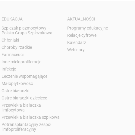
EDUKACJA
AKTUALNOŚCI
Szpiczak plazmocytowy —
Programy edukacyjne
Polska Grupa Szpiczakowa
Relacje cyfrowe
Chłoniaki
Kalendarz
Choroby rzadkie
Webinary
Farmaceuci
Inne mieloproliferacje
Infekcje
Leczenie wspomagające
Małopłytkowość
Ostre białaczki
Ostre białaczki dziecięce
Przewlekła białaczka
limfocytowa
Przewlekła białaczka szpikowa
Potransplantacyjny zespół
limfoproliferacyjny