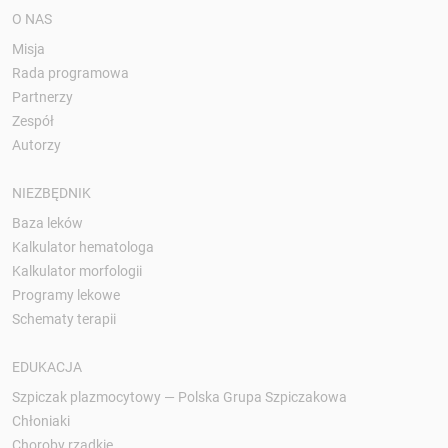
O NAS
Misja
Rada programowa
Partnerzy
Zespół
Autorzy
NIEZBĘDNIK
Baza leków
Kalkulator hematologa
Kalkulator morfologii
Programy lekowe
Schematy terapii
EDUKACJA
Szpiczak plazmocytowy — Polska Grupa Szpiczakowa
Chłoniaki
Choroby rzadkie