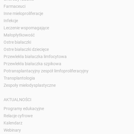
Farmaceuci
Inne mieloproliferacje
Infekcje
Leczenie wspomagające
Małopłytkowość
Ostre białaczki
Ostre białaczki dziecięce
Przewlekła białaczka limfocytowa
Przewlekła białaczka szpikowa
Potransplantacyjny zespół limfoproliferacyjny
Transplantologia
Zespoły mielodysplastyczne
AKTUALNOŚCI
Programy edukacyjne
Relacje cyfrowe
Kalendarz
Webinary