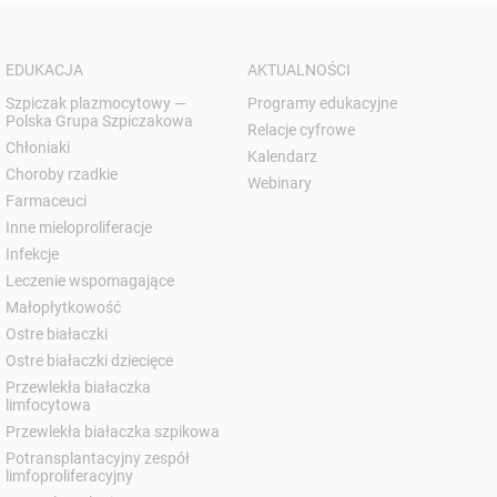
EDUKACJA
AKTUALNOŚCI
Szpiczak plazmocytowy —
Programy edukacyjne
Polska Grupa Szpiczakowa
Relacje cyfrowe
Chłoniaki
Kalendarz
Choroby rzadkie
Webinary
Farmaceuci
Inne mieloproliferacje
Infekcje
Leczenie wspomagające
Małopłytkowość
Ostre białaczki
Ostre białaczki dziecięce
Przewlekła białaczka
limfocytowa
Przewlekła białaczka szpikowa
Potransplantacyjny zespół
limfoproliferacyjny