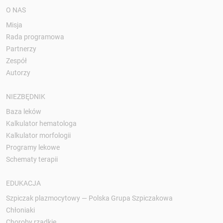
O NAS
Misja
Rada programowa
Partnerzy
Zespół
Autorzy
NIEZBĘDNIK
Baza leków
Kalkulator hematologa
Kalkulator morfologii
Programy lekowe
Schematy terapii
EDUKACJA
Szpiczak plazmocytowy — Polska Grupa Szpiczakowa
Chłoniaki
Choroby rzadkie