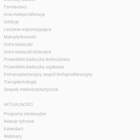
Farmaceuci
Inne mieloproliferacje
Infekcje
Leczenie wspomagające
Małopłytkowość
Ostre białaczki
Ostre białaczki dziecięce
Przewlekła białaczka limfocytowa
Przewlekła białaczka szpikowa
Potransplantacyjny zespół limfoproliferacyjny
Transplantologia
Zespoły mielodysplastyczne
AKTUALNOŚCI
Programy edukacyjne
Relacje cyfrowe
Kalendarz
Webinary