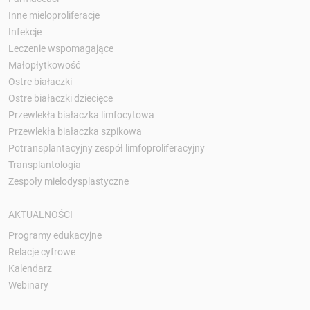
Inne mieloproliferacje
Infekcje
Leczenie wspomagające
Małopłytkowość
Ostre białaczki
Ostre białaczki dziecięce
Przewlekła białaczka limfocytowa
Przewlekła białaczka szpikowa
Potransplantacyjny zespół limfoproliferacyjny
Transplantologia
Zespoły mielodysplastyczne
AKTUALNOŚCI
Programy edukacyjne
Relacje cyfrowe
Kalendarz
Webinary