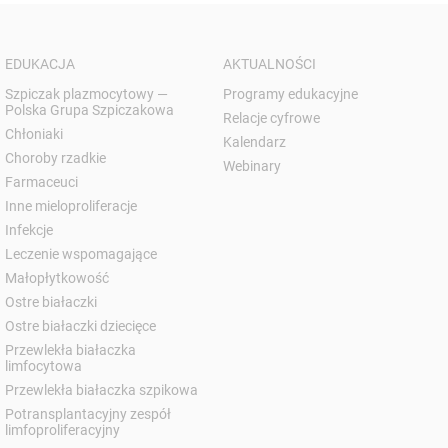
EDUKACJA
AKTUALNOŚCI
Szpiczak plazmocytowy —
Programy edukacyjne
Polska Grupa Szpiczakowa
Relacje cyfrowe
Chłoniaki
Kalendarz
Choroby rzadkie
Webinary
Farmaceuci
Inne mieloproliferacje
Infekcje
Leczenie wspomagające
Małopłytkowość
Ostre białaczki
Ostre białaczki dziecięce
Przewlekła białaczka
limfocytowa
Przewlekła białaczka szpikowa
Potransplantacyjny zespół
limfoproliferacyjny