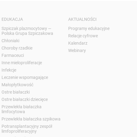
EDUKACJA
AKTUALNOŚCI
Szpiczak plazmocytowy —
Programy edukacyjne
Polska Grupa Szpiczakowa
Relacje cyfrowe
Chłoniaki
Kalendarz
Choroby rzadkie
Webinary
Farmaceuci
Inne mieloproliferacje
Infekcje
Leczenie wspomagające
Małopłytkowość
Ostre białaczki
Ostre białaczki dziecięce
Przewlekła białaczka
limfocytowa
Przewlekła białaczka szpikowa
Potransplantacyjny zespół
limfoproliferacyjny