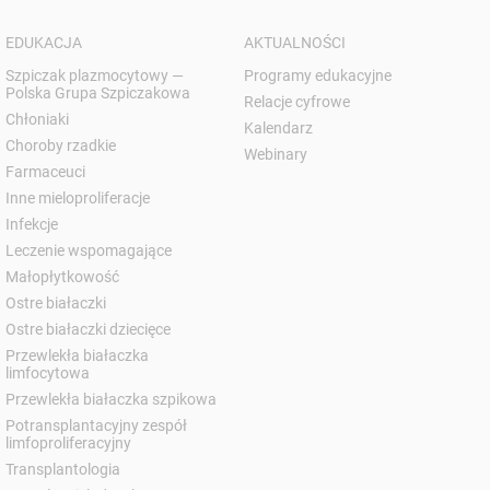
EDUKACJA
AKTUALNOŚCI
Szpiczak plazmocytowy —
Programy edukacyjne
Polska Grupa Szpiczakowa
Relacje cyfrowe
Chłoniaki
Kalendarz
Choroby rzadkie
Webinary
Farmaceuci
Inne mieloproliferacje
Infekcje
Leczenie wspomagające
Małopłytkowość
Ostre białaczki
Ostre białaczki dziecięce
Przewlekła białaczka
limfocytowa
Przewlekła białaczka szpikowa
Potransplantacyjny zespół
limfoproliferacyjny
Transplantologia