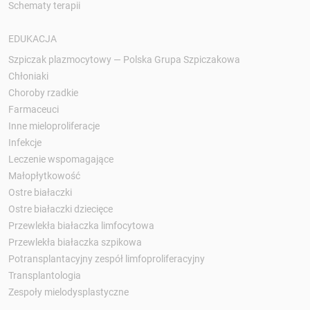
Schematy terapii
EDUKACJA
Szpiczak plazmocytowy — Polska Grupa Szpiczakowa
Chłoniaki
Choroby rzadkie
Farmaceuci
Inne mieloproliferacje
Infekcje
Leczenie wspomagające
Małopłytkowość
Ostre białaczki
Ostre białaczki dziecięce
Przewlekła białaczka limfocytowa
Przewlekła białaczka szpikowa
Potransplantacyjny zespół limfoproliferacyjny
Transplantologia
Zespoły mielodysplastyczne