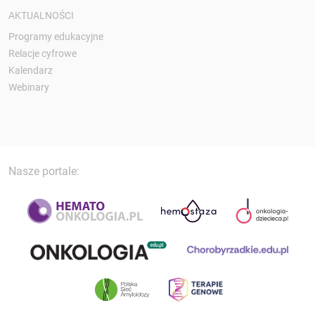
AKTUALNOŚCI
Programy edukacyjne
Relacje cyfrowe
Kalendarz
Webinary
Nasze portale: