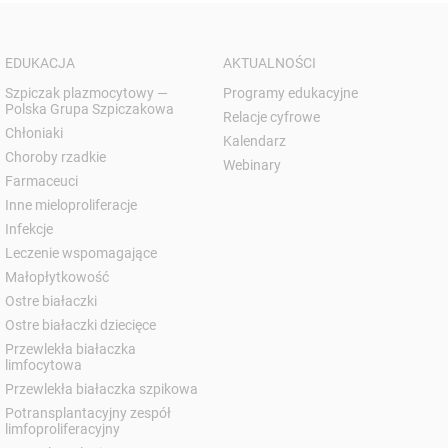
EDUKACJA
AKTUALNOŚCI
Szpiczak plazmocytowy —
Programy edukacyjne
Polska Grupa Szpiczakowa
Relacje cyfrowe
Chłoniaki
Kalendarz
Choroby rzadkie
Webinary
Farmaceuci
Inne mieloproliferacje
Infekcje
Leczenie wspomagające
Małopłytkowość
Ostre białaczki
Ostre białaczki dziecięce
Przewlekła białaczka
limfocytowa
Przewlekła białaczka szpikowa
Potransplantacyjny zespół
limfoproliferacyjny