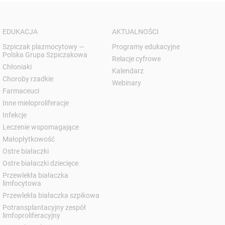
EDUKACJA
AKTUALNOŚCI
Szpiczak plazmocytowy —
Programy edukacyjne
Polska Grupa Szpiczakowa
Relacje cyfrowe
Chłoniaki
Kalendarz
Choroby rzadkie
Webinary
Farmaceuci
Inne mieloproliferacje
Infekcje
Leczenie wspomagające
Małopłytkowość
Ostre białaczki
Ostre białaczki dziecięce
Przewlekła białaczka
limfocytowa
Przewlekła białaczka szpikowa
Potransplantacyjny zespół
limfoproliferacyjny