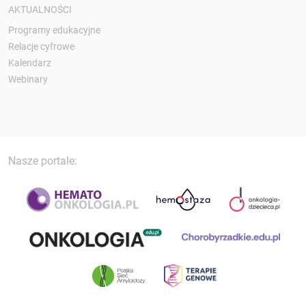
AKTUALNOŚCI
Programy edukacyjne
Relacje cyfrowe
Kalendarz
Webinary
Nasze portale: