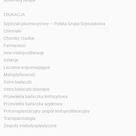
Schematy terapii
EDUKACJA
Szpiczak plazmocytowy — Polska Grupa Szpiczakowa
Chłoniaki
Choroby rzadkie
Farmaceuci
Inne mieloproliferacje
Infekcje
Leczenie wspomagające
Małopłytkowość
Ostre białaczki
Ostre białaczki dziecięce
Przewlekła białaczka limfocytowa
Przewlekła białaczka szpikowa
Potransplantacyjny zespół limfoproliferacyjny
Transplantologia
Zespoły mielodysplastyczne