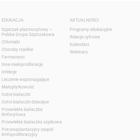
EDUKACJA
AKTUALNOŚCI
Szpiczak plazmocytowy —
Programy edukacyjne
Polska Grupa Szpiczakowa
Relacje cyfrowe
Chłoniaki
Kalendarz
Choroby rzadkie
Webinary
Farmaceuci
Inne mieloproliferacje
Infekcje
Leczenie wspomagające
Małopłytkowość
Ostre białaczki
Ostre białaczki dziecięce
Przewlekła białaczka
limfocytowa
Przewlekła białaczka szpikowa
Potransplantacyjny zespół
limfoproliferacyjny