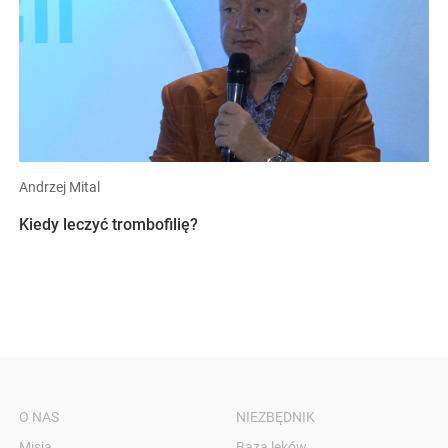
Andrzej Mital
Kiedy leczyć trombofilię?
O NAS
NIEZBĘDNIK
Misja
Baza leków