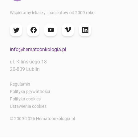
Wspieramy lekarzy i pacjentów od 2009 roku.
info@hematoonkologia.pl
ul. Kilińskiego 18
20-809 Lublin
Regulamin
Polityka prywatności
Polityka cookies
Ustawienia cookies
© 2009-2026 Hematoonkologia.pl