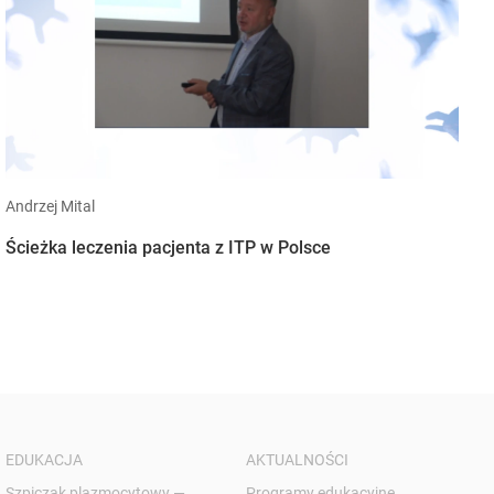
Andrzej Mital
Ścieżka leczenia pacjenta z ITP w Polsce
EDUKACJA
AKTUALNOŚCI
Szpiczak plazmocytowy —
Programy edukacyjne