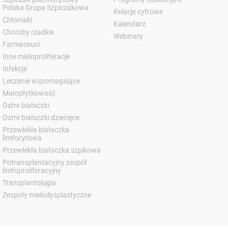
Polska Grupa Szpiczakowa
Relacje cyfrowe
Chłoniaki
Kalendarz
Choroby rzadkie
Webinary
Farmaceuci
Inne mieloproliferacje
Infekcje
Leczenie wspomagające
Małopłytkowość
Ostre białaczki
Ostre białaczki dziecięce
Przewlekła białaczka
limfocytowa
Przewlekła białaczka szpikowa
Potransplantacyjny zespół
limfoproliferacyjny
Transplantologia
Zespoły mielodysplastyczne