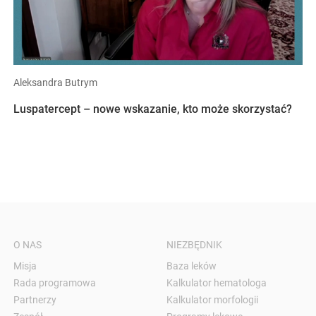
Aleksandra Butrym
Luspatercept – nowe wskazanie, kto może skorzystać?
O NAS
NIEZBĘDNIK
Misja
Baza leków
Rada programowa
Kalkulator hematologa
Partnerzy
Kalkulator morfologii