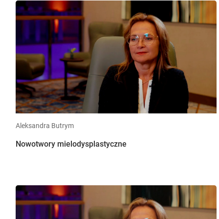
Aleksandra Butrym
Nowotwory mielodysplastyczne