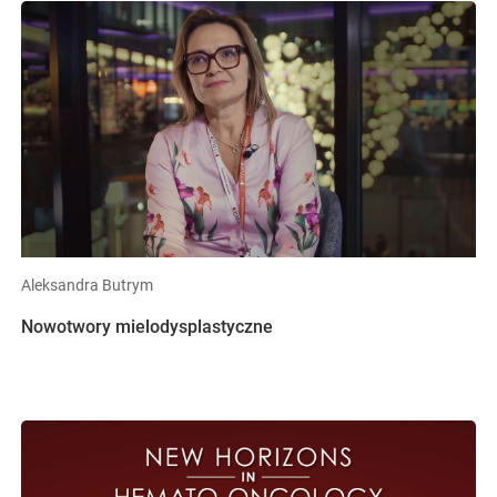
Aleksandra Butrym
Nowotwory mielodysplastyczne