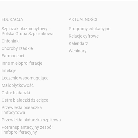
EDUKACJA
AKTUALNOŚCI
Szpiczak plazmocytowy —
Programy edukacyjne
Polska Grupa Szpiczakowa
Relacje cyfrowe
Chłoniaki
Kalendarz
Choroby rzadkie
Webinary
Farmaceuci
Inne mieloproliferacje
Infekcje
Leczenie wspomagające
Małopłytkowość
Ostre białaczki
Ostre białaczki dziecięce
Przewlekła białaczka
limfocytowa
Przewlekła białaczka szpikowa
Potransplantacyjny zespół
limfoproliferacyjny