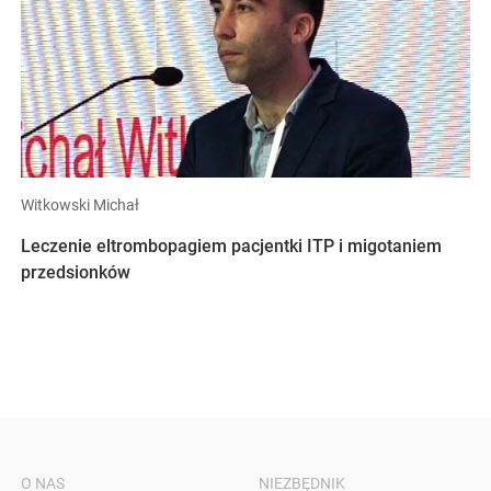
Witkowski Michał
Leczenie eltrombopagiem pacjentki ITP i migotaniem
przedsionków
O NAS
NIEZBĘDNIK