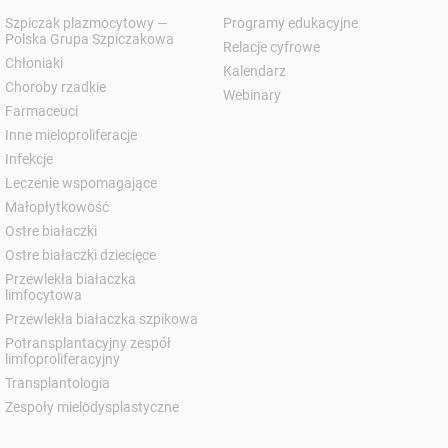
Szpiczak plazmocytowy —
Programy edukacyjne
Polska Grupa Szpiczakowa
Relacje cyfrowe
Chłoniaki
Kalendarz
Choroby rzadkie
Webinary
Farmaceuci
Inne mieloproliferacje
Infekcje
Leczenie wspomagające
Małopłytkowość
Ostre białaczki
Ostre białaczki dziecięce
Przewlekła białaczka
limfocytowa
Przewlekła białaczka szpikowa
Potransplantacyjny zespół
limfoproliferacyjny
Transplantologia
Zespoły mielodysplastyczne