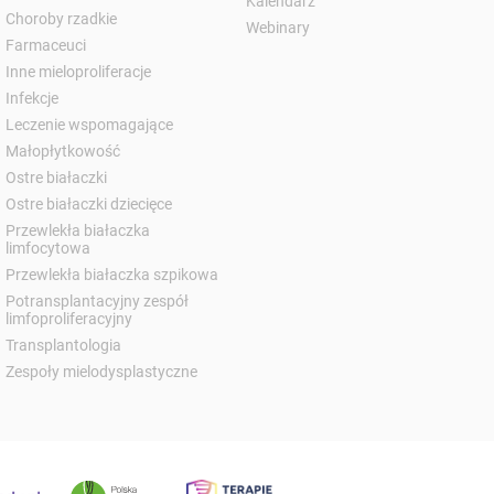
Kalendarz
Choroby rzadkie
Webinary
Farmaceuci
Inne mieloproliferacje
Infekcje
Leczenie wspomagające
Małopłytkowość
Ostre białaczki
Ostre białaczki dziecięce
Przewlekła białaczka
limfocytowa
Przewlekła białaczka szpikowa
Potransplantacyjny zespół
limfoproliferacyjny
Transplantologia
Zespoły mielodysplastyczne