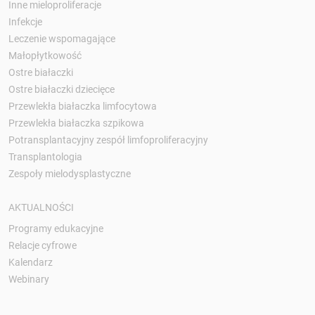
Inne mieloproliferacje
Infekcje
Leczenie wspomagające
Małopłytkowość
Ostre białaczki
Ostre białaczki dziecięce
Przewlekła białaczka limfocytowa
Przewlekła białaczka szpikowa
Potransplantacyjny zespół limfoproliferacyjny
Transplantologia
Zespoły mielodysplastyczne
AKTUALNOŚCI
Programy edukacyjne
Relacje cyfrowe
Kalendarz
Webinary