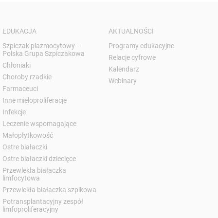
EDUKACJA
AKTUALNOŚCI
Szpiczak plazmocytowy —
Programy edukacyjne
Polska Grupa Szpiczakowa
Relacje cyfrowe
Chłoniaki
Kalendarz
Choroby rzadkie
Webinary
Farmaceuci
Inne mieloproliferacje
Infekcje
Leczenie wspomagające
Małopłytkowość
Ostre białaczki
Ostre białaczki dziecięce
Przewlekła białaczka
limfocytowa
Przewlekła białaczka szpikowa
Potransplantacyjny zespół
limfoproliferacyjny