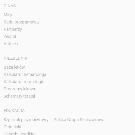
O NAS
Misja
Rada programowa
Partnerzy
Zespół
Autorzy
NIEZBĘDNIK
Baza leków
Kalkulator hematologa
Kalkulator morfologii
Programy lekowe
Schematy terapii
EDUKACJA
Szpiczak plazmocytowy — Polska Grupa Szpiczakowa
Chłoniaki
Choroby rzadkie