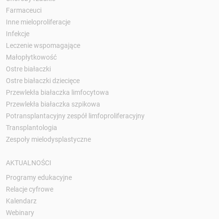
Farmaceuci
Inne mieloproliferacje
Infekcje
Leczenie wspomagające
Małopłytkowość
Ostre białaczki
Ostre białaczki dziecięce
Przewlekła białaczka limfocytowa
Przewlekła białaczka szpikowa
Potransplantacyjny zespół limfoproliferacyjny
Transplantologia
Zespoły mielodysplastyczne
AKTUALNOŚCI
Programy edukacyjne
Relacje cyfrowe
Kalendarz
Webinary