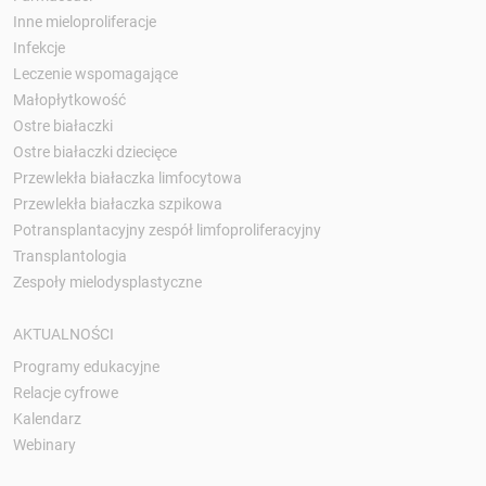
Inne mieloproliferacje
Infekcje
Leczenie wspomagające
Małopłytkowość
Ostre białaczki
Ostre białaczki dziecięce
Przewlekła białaczka limfocytowa
Przewlekła białaczka szpikowa
Potransplantacyjny zespół limfoproliferacyjny
Transplantologia
Zespoły mielodysplastyczne
AKTUALNOŚCI
Programy edukacyjne
Relacje cyfrowe
Kalendarz
Webinary