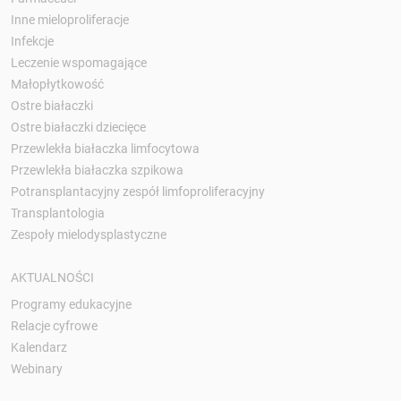
Inne mieloproliferacje
Infekcje
Leczenie wspomagające
Małopłytkowość
Ostre białaczki
Ostre białaczki dziecięce
Przewlekła białaczka limfocytowa
Przewlekła białaczka szpikowa
Potransplantacyjny zespół limfoproliferacyjny
Transplantologia
Zespoły mielodysplastyczne
AKTUALNOŚCI
Programy edukacyjne
Relacje cyfrowe
Kalendarz
Webinary