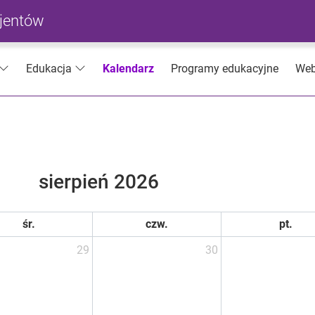
cjentów
Kalendarz
Programy edukacyjne
Web
Edukacja
sierpień 2026
śr.
czw.
pt.
29
30