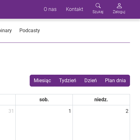
O nas
Kontakt
Szukaj
Zaloguj
inary
Podcasty
Miesiąc
Tydzień
Dzień
Plan dnia
sob.
niedz.
31
1
2