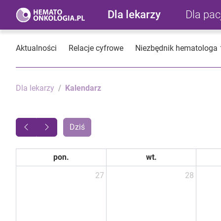
Dla lekarzy
Dla pa
Aktualności
Relacje cyfrowe
Niezbędnik hematologa
Dla lekarzy
Kalendarz
Dziś
pon.
wt.
27
28