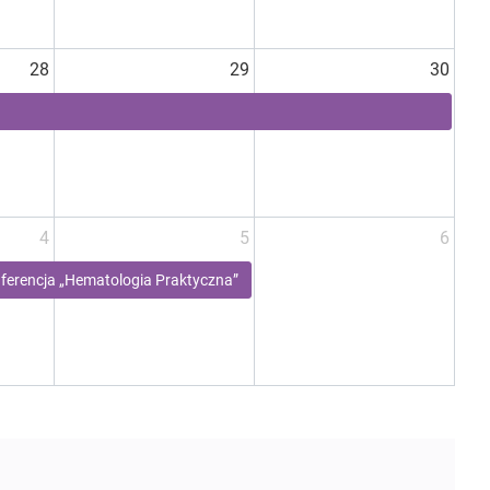
28
29
30
4
5
6
ferencja „Hematologia Praktyczna”