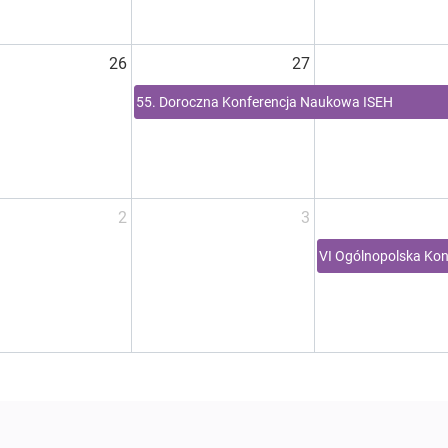
26
27
55. Doroczna Konferencja Naukowa ISEH
2
3
VI Ogólnopolska Kon