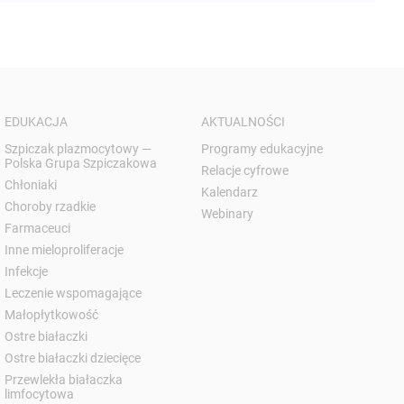
EDUKACJA
AKTUALNOŚCI
Szpiczak plazmocytowy —
Programy edukacyjne
Polska Grupa Szpiczakowa
Relacje cyfrowe
Chłoniaki
Kalendarz
Choroby rzadkie
Webinary
Farmaceuci
Inne mieloproliferacje
Infekcje
Leczenie wspomagające
Małopłytkowość
Ostre białaczki
Ostre białaczki dziecięce
Przewlekła białaczka
limfocytowa