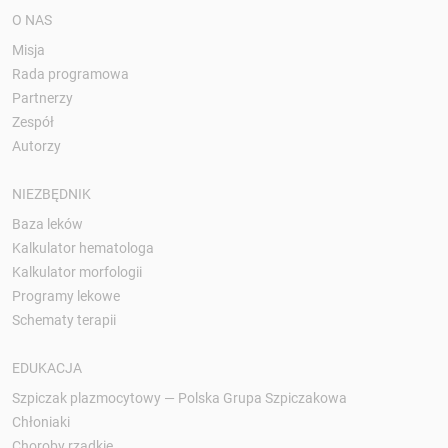
O NAS
Misja
Rada programowa
Partnerzy
Zespół
Autorzy
NIEZBĘDNIK
Baza leków
Kalkulator hematologa
Kalkulator morfologii
Programy lekowe
Schematy terapii
EDUKACJA
Szpiczak plazmocytowy — Polska Grupa Szpiczakowa
Chłoniaki
Choroby rzadkie