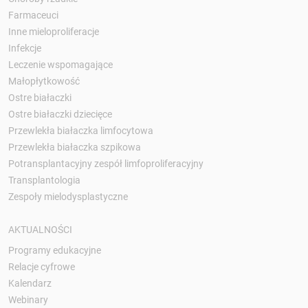
Farmaceuci
Inne mieloproliferacje
Infekcje
Leczenie wspomagające
Małopłytkowość
Ostre białaczki
Ostre białaczki dziecięce
Przewlekła białaczka limfocytowa
Przewlekła białaczka szpikowa
Potransplantacyjny zespół limfoproliferacyjny
Transplantologia
Zespoły mielodysplastyczne
AKTUALNOŚCI
Programy edukacyjne
Relacje cyfrowe
Kalendarz
Webinary