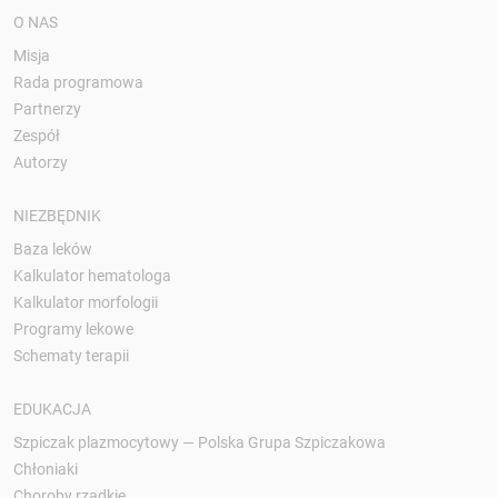
O NAS
Misja
Rada programowa
Partnerzy
Zespół
Autorzy
NIEZBĘDNIK
Baza leków
Kalkulator hematologa
Kalkulator morfologii
Programy lekowe
Schematy terapii
EDUKACJA
Szpiczak plazmocytowy — Polska Grupa Szpiczakowa
Chłoniaki
Choroby rzadkie