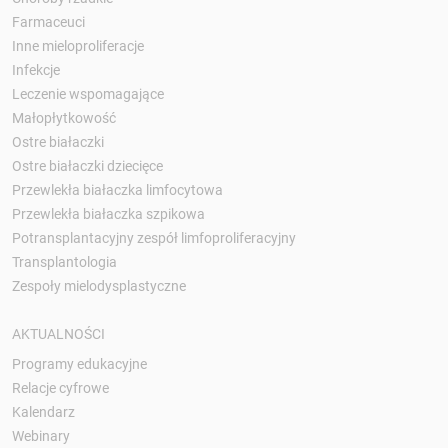
Farmaceuci
Inne mieloproliferacje
Infekcje
Leczenie wspomagające
Małopłytkowość
Ostre białaczki
Ostre białaczki dziecięce
Przewlekła białaczka limfocytowa
Przewlekła białaczka szpikowa
Potransplantacyjny zespół limfoproliferacyjny
Transplantologia
Zespoły mielodysplastyczne
AKTUALNOŚCI
Programy edukacyjne
Relacje cyfrowe
Kalendarz
Webinary