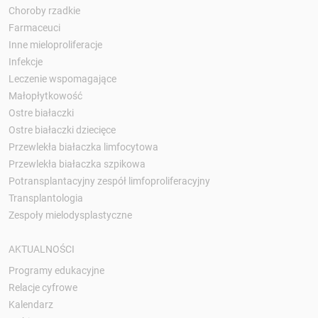
Choroby rzadkie
Farmaceuci
Inne mieloproliferacje
Infekcje
Leczenie wspomagające
Małopłytkowość
Ostre białaczki
Ostre białaczki dziecięce
Przewlekła białaczka limfocytowa
Przewlekła białaczka szpikowa
Potransplantacyjny zespół limfoproliferacyjny
Transplantologia
Zespoły mielodysplastyczne
AKTUALNOŚCI
Programy edukacyjne
Relacje cyfrowe
Kalendarz