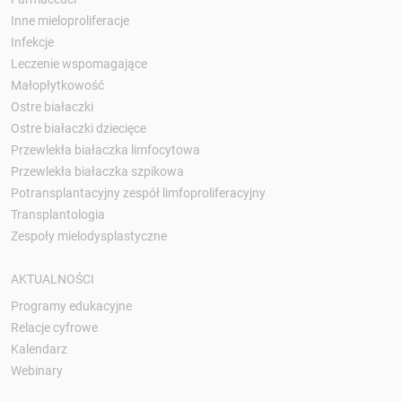
Inne mieloproliferacje
Infekcje
Leczenie wspomagające
Małopłytkowość
Ostre białaczki
Ostre białaczki dziecięce
Przewlekła białaczka limfocytowa
Przewlekła białaczka szpikowa
Potransplantacyjny zespół limfoproliferacyjny
Transplantologia
Zespoły mielodysplastyczne
AKTUALNOŚCI
Programy edukacyjne
Relacje cyfrowe
Kalendarz
Webinary