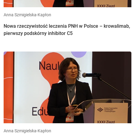
Anna Szmigielska-Kapłon
Nowa rzeczywistość leczenia PNH w Polsce – krowalimab,
pierwszy podskórny inhibitor C5
Anna Szmigielska-Kapłon