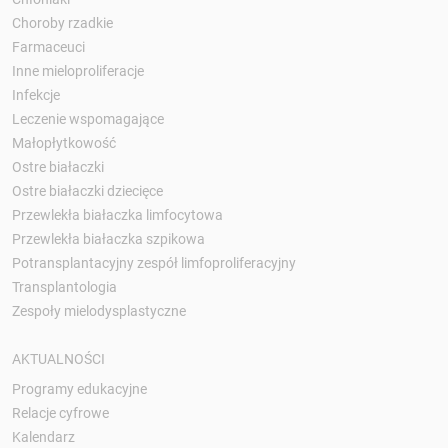
Choroby rzadkie
Farmaceuci
Inne mieloproliferacje
Infekcje
Leczenie wspomagające
Małopłytkowość
Ostre białaczki
Ostre białaczki dziecięce
Przewlekła białaczka limfocytowa
Przewlekła białaczka szpikowa
Potransplantacyjny zespół limfoproliferacyjny
Transplantologia
Zespoły mielodysplastyczne
AKTUALNOŚCI
Programy edukacyjne
Relacje cyfrowe
Kalendarz