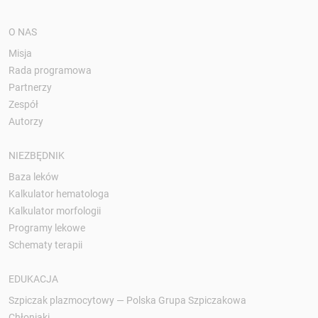
O NAS
Misja
Rada programowa
Partnerzy
Zespół
Autorzy
NIEZBĘDNIK
Baza leków
Kalkulator hematologa
Kalkulator morfologii
Programy lekowe
Schematy terapii
EDUKACJA
Szpiczak plazmocytowy — Polska Grupa Szpiczakowa
Chłoniaki