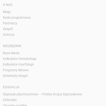
O NAS
Misja
Rada programowa
Partnerzy
Zespół
Autorzy
NIEZBĘDNIK
Baza leków
Kalkulator hematologa
Kalkulator morfologii
Programy lekowe
Schematy terapii
EDUKACJA
Szpiczak plazmocytowy — Polska Grupa Szpiczakowa
Chłoniaki
Choroby rzadkie