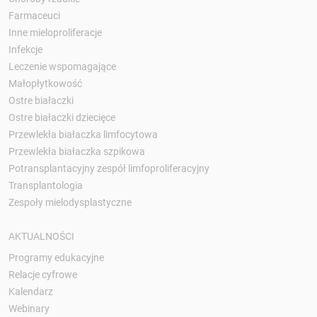
Farmaceuci
Inne mieloproliferacje
Infekcje
Leczenie wspomagające
Małopłytkowość
Ostre białaczki
Ostre białaczki dziecięce
Przewlekła białaczka limfocytowa
Przewlekła białaczka szpikowa
Potransplantacyjny zespół limfoproliferacyjny
Transplantologia
Zespoły mielodysplastyczne
AKTUALNOŚCI
Programy edukacyjne
Relacje cyfrowe
Kalendarz
Webinary