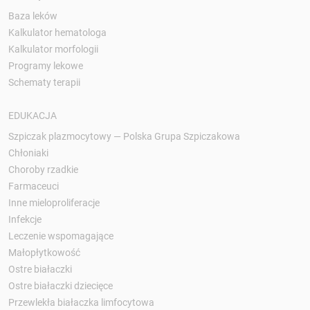
Baza leków
Kalkulator hematologa
Kalkulator morfologii
Programy lekowe
Schematy terapii
EDUKACJA
Szpiczak plazmocytowy — Polska Grupa Szpiczakowa
Chłoniaki
Choroby rzadkie
Farmaceuci
Inne mieloproliferacje
Infekcje
Leczenie wspomagające
Małopłytkowość
Ostre białaczki
Ostre białaczki dziecięce
Przewlekła białaczka limfocytowa