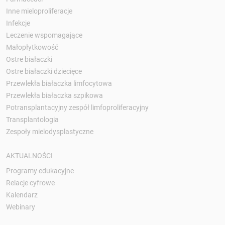
Inne mieloproliferacje
Infekcje
Leczenie wspomagające
Małopłytkowość
Ostre białaczki
Ostre białaczki dziecięce
Przewlekła białaczka limfocytowa
Przewlekła białaczka szpikowa
Potransplantacyjny zespół limfoproliferacyjny
Transplantologia
Zespoły mielodysplastyczne
AKTUALNOŚCI
Programy edukacyjne
Relacje cyfrowe
Kalendarz
Webinary