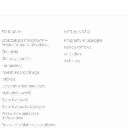
EDUKACJA
AKTUALNOŚCI
Szpiczak plazmocytowy —
Programy edukacyjne
Polska Grupa Szpiczakowa
Relacje cyfrowe
Chłoniaki
Kalendarz
Choroby rzadkie
Webinary
Farmaceuci
Inne mieloproliferacje
Infekcje
Leczenie wspomagające
Małopłytkowość
Ostre białaczki
Ostre białaczki dziecięce
Przewlekła białaczka
limfocytowa
Przewlekła białaczka szpikowa