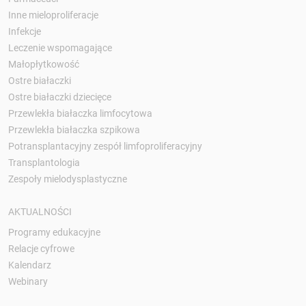
Inne mieloproliferacje
Infekcje
Leczenie wspomagające
Małopłytkowość
Ostre białaczki
Ostre białaczki dziecięce
Przewlekła białaczka limfocytowa
Przewlekła białaczka szpikowa
Potransplantacyjny zespół limfoproliferacyjny
Transplantologia
Zespoły mielodysplastyczne
AKTUALNOŚCI
Programy edukacyjne
Relacje cyfrowe
Kalendarz
Webinary