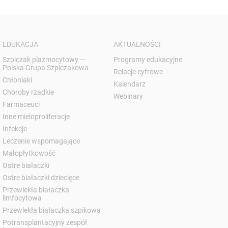
EDUKACJA
AKTUALNOŚCI
Szpiczak plazmocytowy —
Programy edukacyjne
Polska Grupa Szpiczakowa
Relacje cyfrowe
Chłoniaki
Kalendarz
Choroby rzadkie
Webinary
Farmaceuci
Inne mieloproliferacje
Infekcje
Leczenie wspomagające
Małopłytkowość
Ostre białaczki
Ostre białaczki dziecięce
Przewlekła białaczka
limfocytowa
Przewlekła białaczka szpikowa
Potransplantacyjny zespół