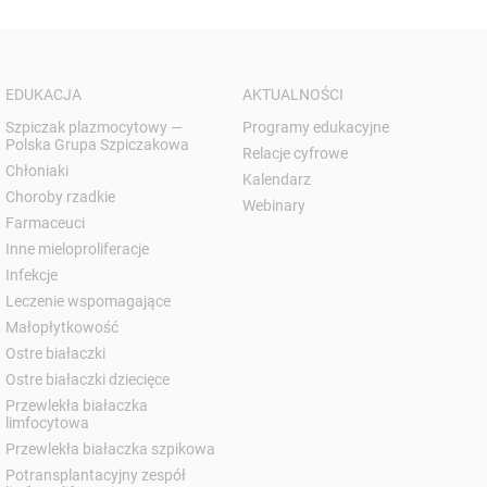
EDUKACJA
AKTUALNOŚCI
Szpiczak plazmocytowy —
Programy edukacyjne
Polska Grupa Szpiczakowa
Relacje cyfrowe
Chłoniaki
Kalendarz
Choroby rzadkie
Webinary
Farmaceuci
Inne mieloproliferacje
Infekcje
Leczenie wspomagające
Małopłytkowość
Ostre białaczki
Ostre białaczki dziecięce
Przewlekła białaczka
limfocytowa
Przewlekła białaczka szpikowa
Potransplantacyjny zespół