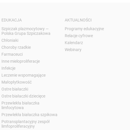
EDUKACJA
AKTUALNOŚCI
Szpiczak plazmocytowy —
Programy edukacyjne
Polska Grupa Szpiczakowa
Relacje cyfrowe
Chłoniaki
Kalendarz
Choroby rzadkie
Webinary
Farmaceuci
Inne mieloproliferacje
Infekcje
Leczenie wspomagające
Małopłytkowość
Ostre białaczki
Ostre białaczki dziecięce
Przewlekła białaczka
limfocytowa
Przewlekła białaczka szpikowa
Potransplantacyjny zespół
limfoproliferacyjny