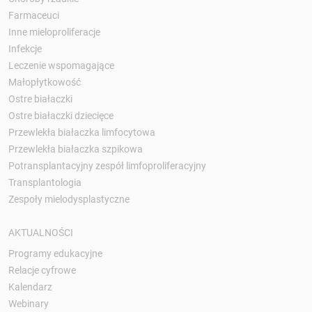
Farmaceuci
Inne mieloproliferacje
Infekcje
Leczenie wspomagające
Małopłytkowość
Ostre białaczki
Ostre białaczki dziecięce
Przewlekła białaczka limfocytowa
Przewlekła białaczka szpikowa
Potransplantacyjny zespół limfoproliferacyjny
Transplantologia
Zespoły mielodysplastyczne
AKTUALNOŚCI
Programy edukacyjne
Relacje cyfrowe
Kalendarz
Webinary