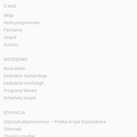
O NAS
Misja
Rada programowa
Partnerzy
Zespół
Autorzy
NIEZBĘDNIK
Baza leków
Kalkulator hematologa
Kalkulator morfologii
Programy lekowe
Schematy terapii
EDUKACJA
Szpiczak plazmocytowy — Polska Grupa Szpiczakowa
Chłoniaki
Choroby rzadkie