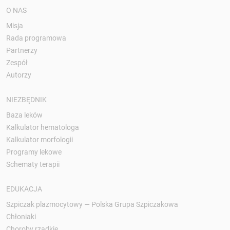
O NAS
Misja
Rada programowa
Partnerzy
Zespół
Autorzy
NIEZBĘDNIK
Baza leków
Kalkulator hematologa
Kalkulator morfologii
Programy lekowe
Schematy terapii
EDUKACJA
Szpiczak plazmocytowy — Polska Grupa Szpiczakowa
Chłoniaki
Choroby rzadkie