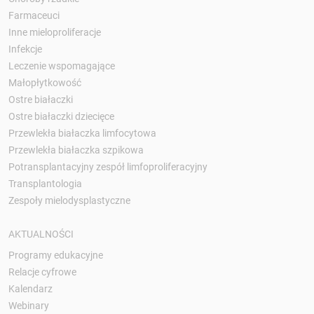
Farmaceuci
Inne mieloproliferacje
Infekcje
Leczenie wspomagające
Małopłytkowość
Ostre białaczki
Ostre białaczki dziecięce
Przewlekła białaczka limfocytowa
Przewlekła białaczka szpikowa
Potransplantacyjny zespół limfoproliferacyjny
Transplantologia
Zespoły mielodysplastyczne
AKTUALNOŚCI
Programy edukacyjne
Relacje cyfrowe
Kalendarz
Webinary