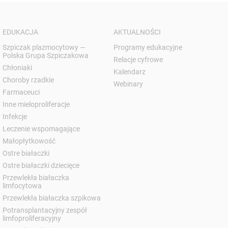
EDUKACJA
AKTUALNOŚCI
Szpiczak plazmocytowy —
Programy edukacyjne
Polska Grupa Szpiczakowa
Relacje cyfrowe
Chłoniaki
Kalendarz
Choroby rzadkie
Webinary
Farmaceuci
Inne mieloproliferacje
Infekcje
Leczenie wspomagające
Małopłytkowość
Ostre białaczki
Ostre białaczki dziecięce
Przewlekła białaczka
limfocytowa
Przewlekła białaczka szpikowa
Potransplantacyjny zespół
limfoproliferacyjny