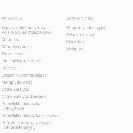
EDUKACJA
AKTUALNOŚCI
Szpiczak plazmocytowy —
Programy edukacyjne
Polska Grupa Szpiczakowa
Relacje cyfrowe
Chłoniaki
Kalendarz
Choroby rzadkie
Webinary
Farmaceuci
Inne mieloproliferacje
Infekcje
Leczenie wspomagające
Małopłytkowość
Ostre białaczki
Ostre białaczki dziecięce
Przewlekła białaczka
limfocytowa
Przewlekła białaczka szpikowa
Potransplantacyjny zespół
limfoproliferacyjny