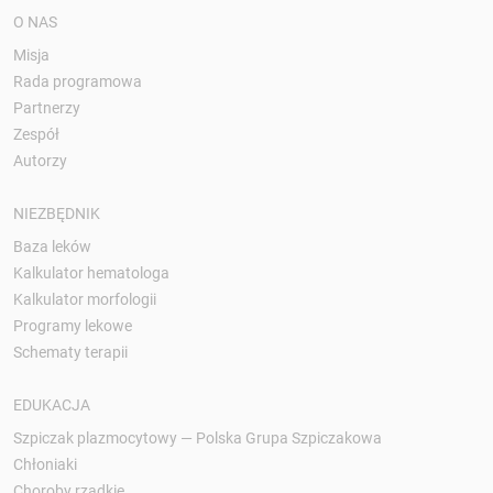
O NAS
Misja
Rada programowa
Partnerzy
Zespół
Autorzy
NIEZBĘDNIK
Baza leków
Kalkulator hematologa
Kalkulator morfologii
Programy lekowe
Schematy terapii
EDUKACJA
Szpiczak plazmocytowy — Polska Grupa Szpiczakowa
Chłoniaki
Choroby rzadkie