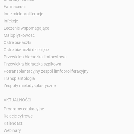
Farmaceuci
Inne mieloproliferacje
Infekcje
Leczenie wspomagające
Małopłytkowość
Ostre białaczki
Ostre białaczki dziecięce
Przewlekła białaczka limfocytowa
Przewlekła białaczka szpikowa
Potransplantacyjny zespół limfoproliferacyjny
Transplantologia
Zespoły mielodysplastyczne
AKTUALNOŚCI
Programy edukacyjne
Relacje cyfrowe
Kalendarz
Webinary