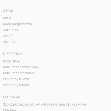
O NAS
Misja
Rada programowa
Partnerzy
Zespół
Autorzy
NIEZBĘDNIK
Baza leków
Kalkulator hematologa
Kalkulator morfologii
Programy lekowe
Schematy terapii
EDUKACJA
Szpiczak plazmocytowy — Polska Grupa Szpiczakowa
Chłoniaki