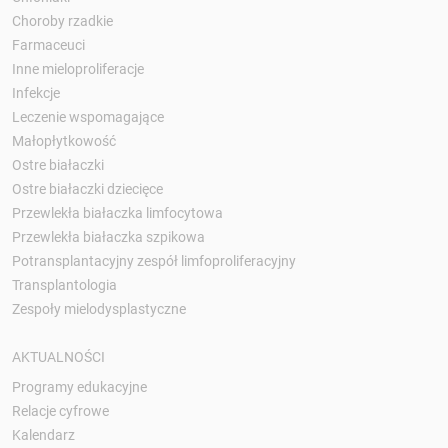
Choroby rzadkie
Farmaceuci
Inne mieloproliferacje
Infekcje
Leczenie wspomagające
Małopłytkowość
Ostre białaczki
Ostre białaczki dziecięce
Przewlekła białaczka limfocytowa
Przewlekła białaczka szpikowa
Potransplantacyjny zespół limfoproliferacyjny
Transplantologia
Zespoły mielodysplastyczne
AKTUALNOŚCI
Programy edukacyjne
Relacje cyfrowe
Kalendarz