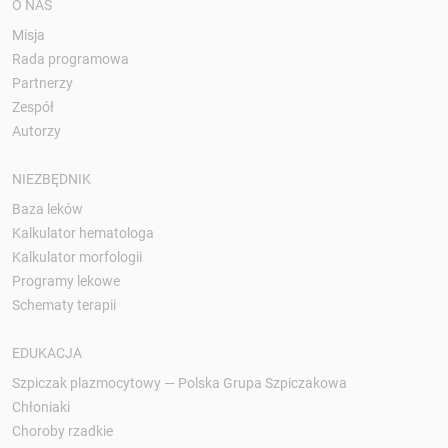
O NAS
Misja
Rada programowa
Partnerzy
Zespół
Autorzy
NIEZBĘDNIK
Baza leków
Kalkulator hematologa
Kalkulator morfologii
Programy lekowe
Schematy terapii
EDUKACJA
Szpiczak plazmocytowy — Polska Grupa Szpiczakowa
Chłoniaki
Choroby rzadkie