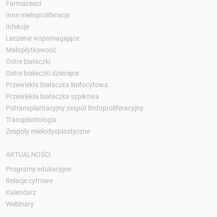
Farmaceuci
Inne mieloproliferacje
Infekcje
Leczenie wspomagające
Małopłytkowość
Ostre białaczki
Ostre białaczki dziecięce
Przewlekła białaczka limfocytowa
Przewlekła białaczka szpikowa
Potransplantacyjny zespół limfoproliferacyjny
Transplantologia
Zespoły mielodysplastyczne
AKTUALNOŚCI
Programy edukacyjne
Relacje cyfrowe
Kalendarz
Webinary