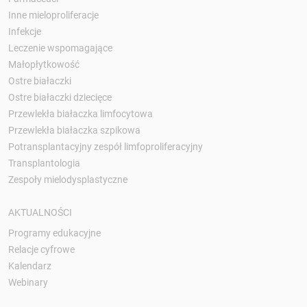
Inne mieloproliferacje
Infekcje
Leczenie wspomagające
Małopłytkowość
Ostre białaczki
Ostre białaczki dziecięce
Przewlekła białaczka limfocytowa
Przewlekła białaczka szpikowa
Potransplantacyjny zespół limfoproliferacyjny
Transplantologia
Zespoły mielodysplastyczne
AKTUALNOŚCI
Programy edukacyjne
Relacje cyfrowe
Kalendarz
Webinary