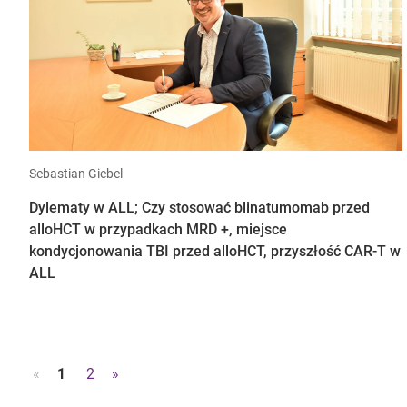
Sebastian Giebel
Dylematy w ALL; Czy stosować blinatumomab przed
alloHCT w przypadkach MRD +, miejsce
kondycjonowania TBI przed alloHCT, przyszłość CAR-T w
ALL
«
1
2
»