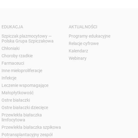
EDUKACJA
AKTUALNOŚCI
Szpiczak plazmocytowy —
Programy edukacyjne
Polska Grupa Szpiczakowa
Relacje cyfrowe
Chłoniaki
Kalendarz
Choroby rzadkie
Webinary
Farmaceuci
Inne mieloproliferacje
Infekcje
Leczenie wspomagające
Małopłytkowość
Ostre białaczki
Ostre białaczki dziecięce
Przewlekła białaczka
limfocytowa
Przewlekła białaczka szpikowa
Potransplantacyjny zespół