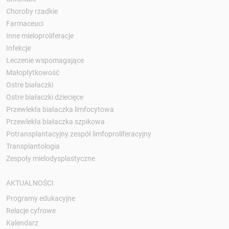
Choroby rzadkie
Farmaceuci
Inne mieloproliferacje
Infekcje
Leczenie wspomagające
Małopłytkowość
Ostre białaczki
Ostre białaczki dziecięce
Przewlekła białaczka limfocytowa
Przewlekła białaczka szpikowa
Potransplantacyjny zespół limfoproliferacyjny
Transplantologia
Zespoły mielodysplastyczne
AKTUALNOŚCI
Programy edukacyjne
Relacje cyfrowe
Kalendarz